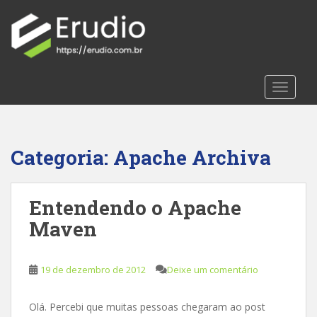
S
k
i
p
t
TOGGLE
o
m
a
i
Categoria:
Apache Archiva
n
c
o
Entendendo o Apache
n
t
Maven
e
n
t
19 de dezembro de 2012
Deixe um comentário
Olá. Percebi que muitas pessoas chegaram ao post