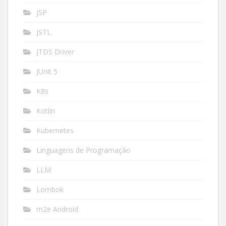
JSP
JSTL
JTDS Driver
JUnit 5
K8s
Kotlin
Kubernetes
Linguagens de Programação
LLM
Lombok
m2e Android