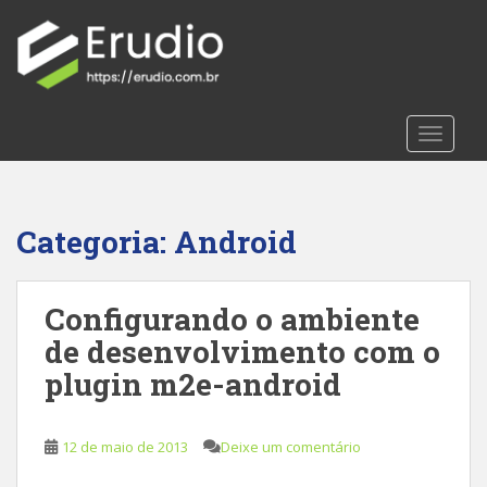
S
k
i
p
t
TOGGLE
o
m
a
i
Categoria:
Android
n
c
o
Configurando o ambiente
n
t
de desenvolvimento com o
e
plugin m2e-android
n
t
12 de maio de 2013
Deixe um comentário