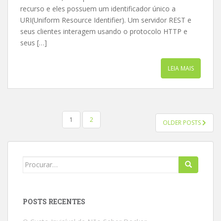
recurso e eles possuem um identificador único a
URI(Uniform Resource Identifier). Um servidor REST e
seus clientes interagem usando o protocolo HTTP e
seus […]
LEIA MAIS
NAVEGAÇÃO
1
2
OLDER POSTS
POR
POSTS
Search
for:
POSTS RECENTES