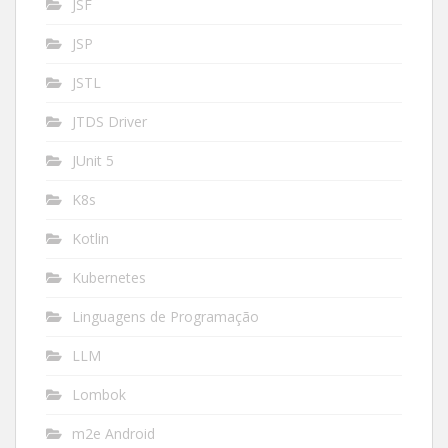
JSF
JSP
JSTL
JTDS Driver
JUnit 5
K8s
Kotlin
Kubernetes
Linguagens de Programação
LLM
Lombok
m2e Android