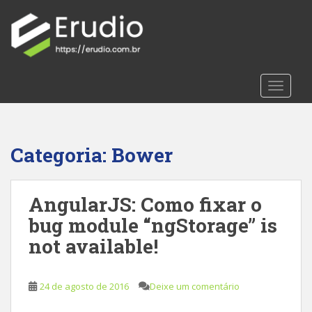
S
k
i
p
t
TOGGLE
o
m
a
i
Categoria:
Bower
n
c
o
AngularJS: Como fixar o
n
t
bug module “ngStorage” is
e
not available!
n
t
24 de agosto de 2016
Deixe um comentário