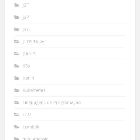
JSF
JSP
JSTL
JTDS Driver
JUnit 5
K8s
Kotlin
Kubernetes
Linguagens de Programação
LLM
Lombok
m2e Android