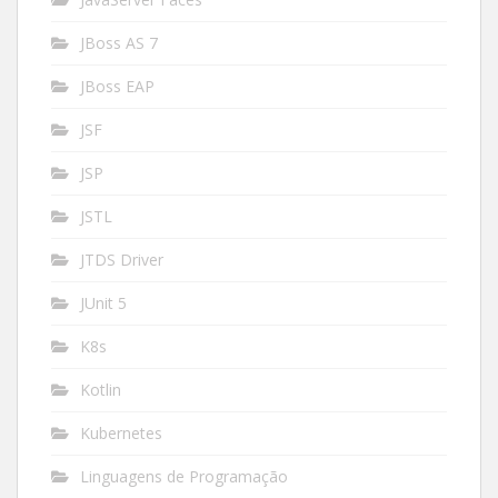
JBoss AS 7
JBoss EAP
JSF
JSP
JSTL
JTDS Driver
JUnit 5
K8s
Kotlin
Kubernetes
Linguagens de Programação