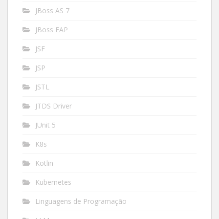
JBoss AS 7
JBoss EAP
JSF
JSP
JSTL
JTDS Driver
JUnit 5
K8s
Kotlin
Kubernetes
Linguagens de Programação