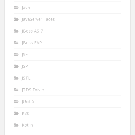
Java
JavaServer Faces
JBoss AS 7
JBoss EAP
JSF
JSP
JSTL
JTDS Driver
JUnit 5
K8s
Kotlin