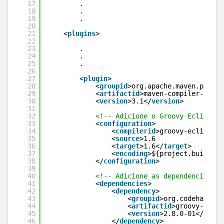
17
.
18
.
19
.   
20
21
<
plugins
>        
22
23
.
24
.
25
.           
26
27
<
plugin
>
28
<
groupid
>org.apache.maven.plugin
29
<
artifactid
>maven-compiler-plugi
30
<
version
>3.1</
version
>
31
32
<!-- Adicione o Groovy Eclipse c
33
<
configuration
>
34
<
compilerid
>groovy-eclipse-c
35
<
source
>1.6
36
<
target
>1.6</
target
>
37
<
encoding
>${project.build.so
38
</
configuration
>
39
40
<!-- Adicione as dependencias 'g
41
<
dependencies
>
42
<
dependency
>
43
<
groupid
>org.codehaus.gr
44
<
artifactid
>groovy-eclip
45
<
version
>2.8.0-01</
versi
46
</
dependency
>