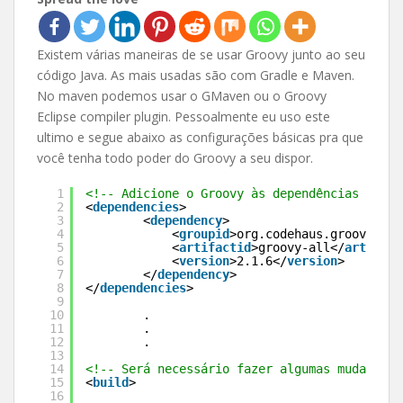
Existem várias maneiras de se usar Groovy junto ao seu
código Java. As mais usadas são com Gradle e Maven.
No maven podemos usar o GMaven ou o Groovy
Eclipse compiler plugin. Pessoalmente eu uso este
ultimo e segue abaixo as configurações básicas pra que
você tenha todo poder do Groovy a seu dispor.
1
<!-- Adicione o Groovy às dependências do se
2
<
dependencies
>
3
<
dependency
>
4
<
groupid
>org.codehaus.groovy</
gr
5
<
artifactid
>groovy-all</
artifact
6
<
version
>2.1.6</
version
>
7
</
dependency
>
8
</
dependencies
>
9
10
.
11
.
12
.       
13
14
<!-- Será necessário fazer algumas mudanças 
15
<
build
>
16