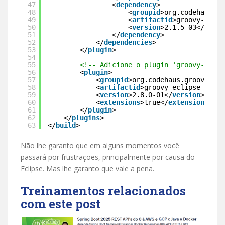
47
<
dependency
>
48
<
groupid
>org.codehaus.gr
49
<
artifactid
>groovy-eclip
50
<
version
>2.1.5-03</
versi
51
</
dependency
>
52
</
dependencies
>
53
</
plugin
>
54
55
<!-- Adicione o plugin 'groovy-eclip
56
<
plugin
>
57
<
groupid
>org.codehaus.groovy</
gr
58
<
artifactid
>groovy-eclipse-compi
59
<
version
>2.8.0-01</
version
>
60
<
extensions
>true</
extensions
>
61
</
plugin
>
62
</
plugins
>
63
</
build
>
Não lhe garanto que em alguns momentos você
passará por frustrações, principalmente por causa do
Eclipse. Mas lhe garanto que vale a pena.
Treinamentos relacionados
com este post