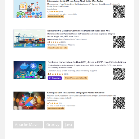
Apache Maven
Groovy
Java